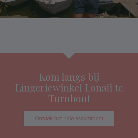
Kom langs bij
Lingeriewinkel Lonali te
Turnhout
Ontdek het hele assortiment