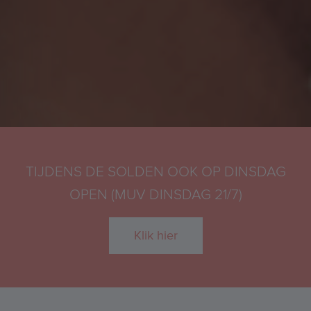
TIJDENS DE SOLDEN OOK OP DINSDAG
OPEN (MUV DINSDAG 21/7)
Klik hier