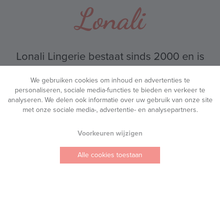
Lonali Lingerie bestaat sinds 2000 en is
uitgegroeid tot een vaste waarde in
We gebruiken cookies om inhoud en advertenties te
Turnhout.
personaliseren, sociale media-functies te bieden en verkeer te
analyseren. We delen ook informatie over uw gebruik van onze site
met onze sociale media-, advertentie- en analysepartners.
Ons doel is eenvoudig: jou helpen lingerie,
ondergoed en badmode te vinden dat er prachtig
Voorkeuren wijzigen
uitziet en heerlijk zit.
Alle cookies toestaan
Wanneer je bij ons binnenstapt, nemen we de tijd om
naar je te luisteren. We meten je zorgvuldig op en
begeleiden je stap voor stap naar lingerie die voelt
als een tweede huid. Zo ervaar je niet alleen de juiste