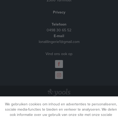
2300 Turnhout
Privacy
Telefoon
0498 30 65 52
E-mail
lonalilingerie1@gmail.com
Vind ons ook op
We gebruiken cookies om inhoud en advertenties te personaliseren,
sociale media-functies te bieden en verkeer te analyseren. We delen
ook informatie over uw gebruik van onze site met onze sociale