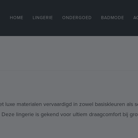
HOME
LINGERIE
ONDERGOED
BADMODE
A
et luxe materialen vervaardigd in zowel basiskleuren als
’. Deze lingerie is gekend voor ultiem draagcomfort bij gr