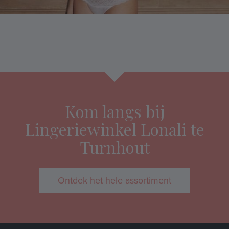
Kom langs bij
Lingeriewinkel Lonali te
Turnhout
Ontdek het hele assortiment